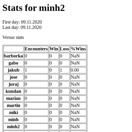
Stats for minh2
First day: 09.11.2020
Last day: 09.11.2020
Versus stats
Encounters
Win
Loss
%Wins
barborka
0
0
0
NaN
gabo
0
0
0
NaN
jakub
1
0
1
0.00
jose
0
0
0
NaN
juraj
0
0
0
NaN
kundan
0
0
0
NaN
marian
0
0
0
NaN
martin
0
0
0
NaN
miki
0
0
0
NaN
minh
0
0
0
NaN
minh2
0
0
0
NaN